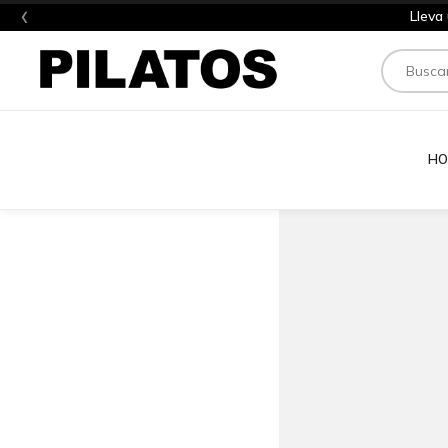
‹
Lleva
Buscar
HO