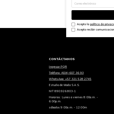
Acepto la
política de privac
Acepto recibir comunicacio
CONTÁCTANOS
Ingresar PQR
Teléfono: (604) 607 36 93
WhatsApp: +57 321 528 2745
Estudio de Moda S.A.S.
NIT 890.926.803-1
Horarios: Lunes a viernes 8:00a.m. -
6:00p.m.
sábados 9:00a.m. - 12:00m