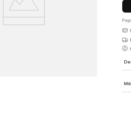
Paga
De
Má