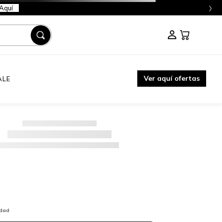
›
Aquí
Ver aquí ofertas
ALE
idad