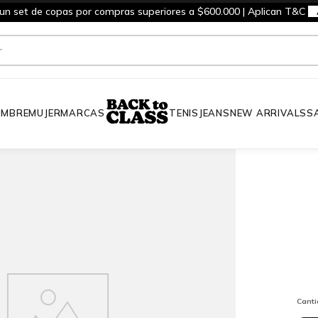
 un set de copas por compras superiores a $600.000 | Aplican T&C
MBRE
MUJER
MARCAS
TENIS
JEANS
NEW ARRIVALS
S
Cant