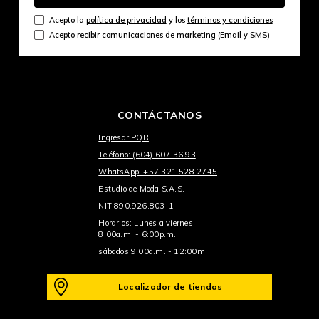
Acepto la
política de privacidad
y los
términos y condiciones
Acepto recibir comunicaciones de marketing (Email y SMS)
CONTÁCTANOS
Ingresar PQR
Teléfono: (604) 607 36 93
WhatsApp: +57 321 528 2745
Estudio de Moda S.A.S.
NIT 890.926.803-1
Horarios: Lunes a viernes
8:00a.m. - 6:00p.m.
sábados 9:00a.m. - 12:00m
Localizador de tiendas