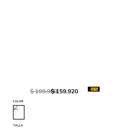
-
20 %
$
199
.
900
$
159
.
920
COLOR
TALLA