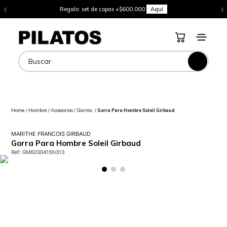
‹
›
Regalo: set de copas +$600.000
Aquí
Buscar
Hombre
Accesorios
Gorras
Gorra Para Hombre Soleil Girbaud
MARITHE FRANCOIS GIRBAUD
Gorra Para Hombre Soleil Girbaud
Ref
:
GM62G0415N313