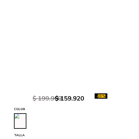
-
20 %
$
199
.
900
$
159
.
920
COLOR
TALLA