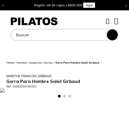
‹
›
Regalo: set de copas +$600.000
Aquí
Buscar
Hombre
Accesorios
Gorras
Gorra Para Hombre Soleil Girbaud
MARITHE FRANCOIS GIRBAUD
Gorra Para Hombre Soleil Girbaud
Ref
:
GM62G0414N312