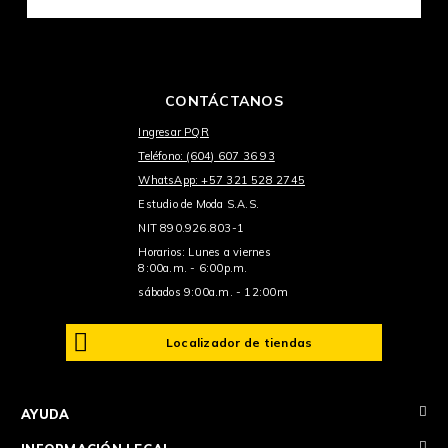
CONTÁCTANOS
Ingresar PQR
Teléfono: (604) 607 36 93
WhatsApp: +57 321 528 2745
Estudio de Moda S.A.S.
NIT 890.926.803-1
Horarios: Lunes a viernes
8:00a.m. - 6:00p.m.
sábados 9:00a.m. - 12:00m
Localizador de tiendas
+
AYUDA
+