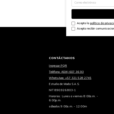
Acepto la
política de privac
Acepto recibir comunicacio
CONTÁCTANOS
Ingresar PQR
Teléfono: (604) 607 36 93
WhatsApp: +57 321 528 2745
Estudio de Moda S.A.S.
NIT 890.926.803-1
Horarios: Lunes a viernes 8:00a.m. -
6:00p.m.
sábados 9:00a.m. - 12:00m