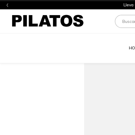
‹
Lleva
Buscar
HO