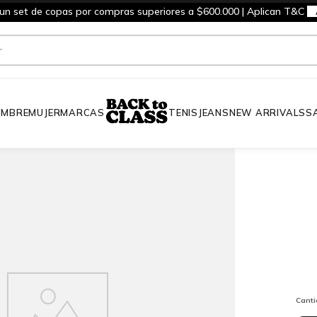
 un set de copas por compras superiores a $600.000 | Aplican T&C
MBRE
MUJER
MARCAS
TENIS
JEANS
NEW ARRIVALS
S
Cant