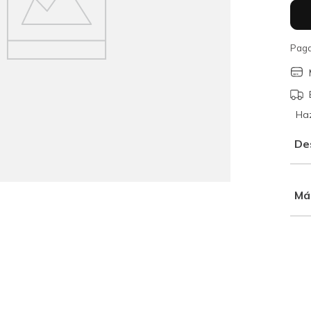
Paga
Haz
De
Má