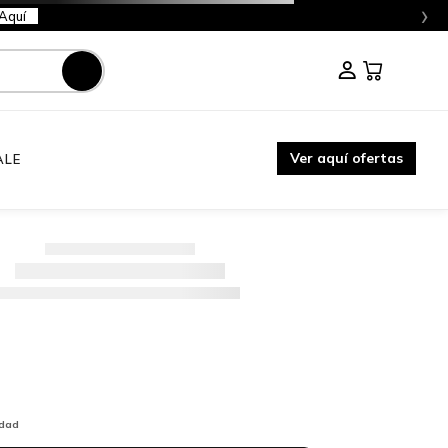
›
Aquí
Ver aquí ofertas
ALE
idad