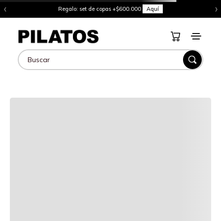
‹
›
Regalo: set de copas +$600.000
Aquí
Buscar