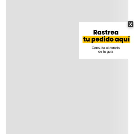
Envíos gratis por compras a partir de $350.000
Haz tus cambios y devoluciones fácilmente
X
Descripción del producto
Más detalles
COMENTARIOS / RESEÑAS
Comentarios
Cargando el resumen…
Por favor, inicia sesión para escribir un
comentario.