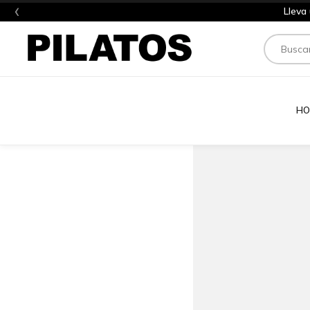
‹
Lleva
Buscar
HO