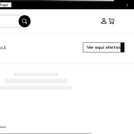
›
Aquí
Ver aquí ofertas
ALE
idad