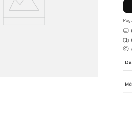
Paga
De
Má