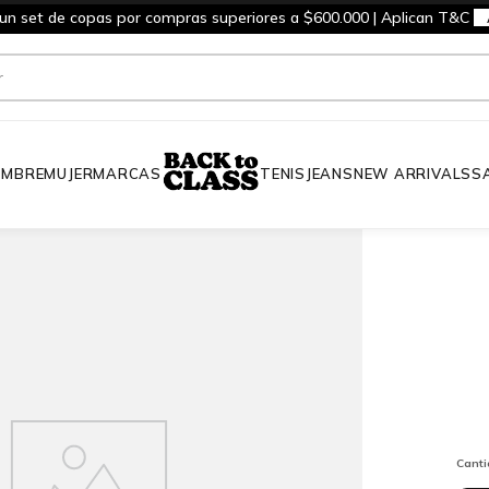
 un set de copas por compras superiores a $600.000 | Aplican T&C
MBRE
MUJER
MARCAS
TENIS
JEANS
NEW ARRIVALS
S
Cant