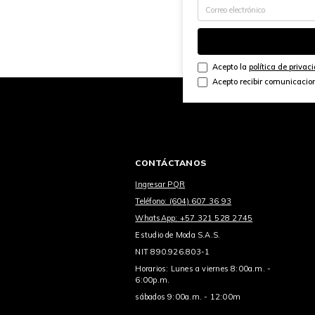
Acepto la
política de privac
Acepto recibir comunicacio
CONTÁCTANOS
Ingresar PQR
Teléfono: (604) 607 36 93
WhatsApp: +57 321 528 2745
Estudio de Moda S.A.S.
NIT 890.926.803-1
Horarios: Lunes a viernes 8:00a.m. -
6:00p.m.
sábados 9:00a.m. - 12:00m