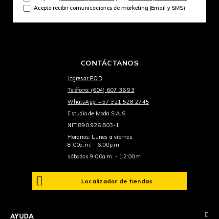
Acepto recibir comunicaciones de marketing (Email y SMS)
CONTÁCTANOS
Ingresar PQR
Teléfono: (604) 607 36 93
WhatsApp: +57 321 528 2745
Estudio de Moda S.A.S.
NIT 890.926.803-1
Horarios: Lunes a viernes
8:00a.m. - 6:00p.m.
sábados 9:00a.m. - 12:00m
Localizador de tiendas
+
AYUDA