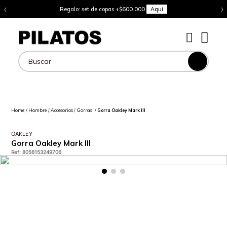
‹
›
Regalo: set de copas +$600.000
Aquí
Buscar
Hombre
Accesorios
Gorras
Gorra Oakley Mark III
OAKLEY
Gorra Oakley Mark III
Ref
:
8056153249706