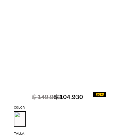
-
30 %
$
149
.
900
$
104
.
930
COLOR
TALLA