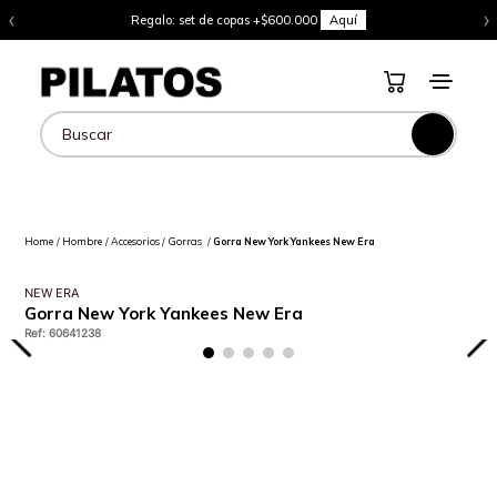
‹
›
Regalo: set de copas +$600.000
Aquí
Buscar
Hombre
Accesorios
Gorras
Gorra New York Yankees New Era
NEW ERA
Gorra New York Yankees New Era
Ref
:
60641238