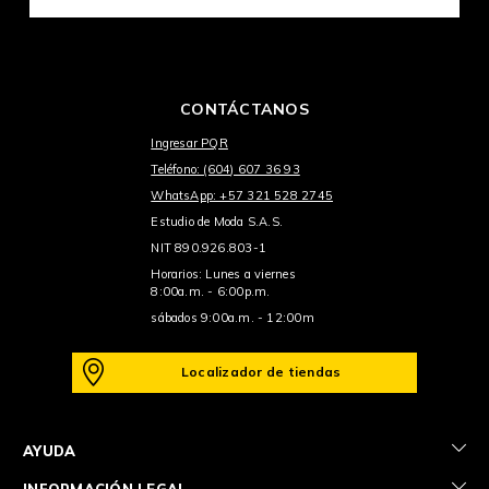
CONTÁCTANOS
Ingresar PQR
Teléfono: (604) 607 36 93
WhatsApp: +57 321 528 2745
Estudio de Moda S.A.S.
NIT 890.926.803-1
Horarios: Lunes a viernes
8:00a.m. - 6:00p.m.
sábados 9:00a.m. - 12:00m
Localizador de tiendas
+
AYUDA
+
INFORMACIÓN LEGAL