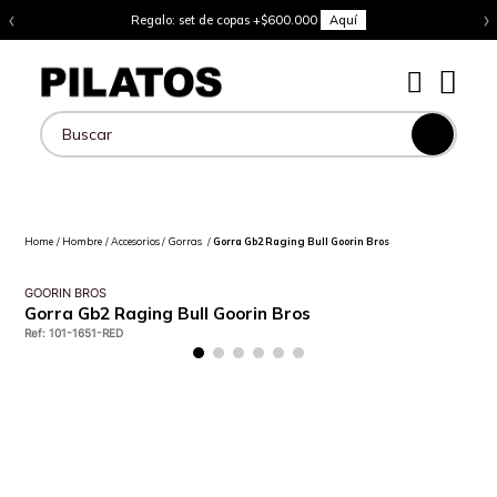
‹
›
Regalo: set de copas +$600.000
Aquí
Buscar
Hombre
Accesorios
Gorras
Gorra Gb2 Raging Bull Goorin Bros
GOORIN BROS
Gorra Gb2 Raging Bull Goorin Bros
Ref
:
101-1651-RED