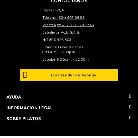
CONTÁCTANOS
Ingresar PQR
Teléfono: (604) 607 36 93
WhatsApp: +57 321 528 2745
Estudio de Moda S.A.S.
NIT 890.926.803-1
Horarios: Lunes a viernes
8:00a.m. - 6:00p.m.
sábados 9:00a.m. - 12:00m
Localizador de tiendas
+
AYUDA
+
INFORMACIÓN LEGAL
+
SOBRE PILATOS