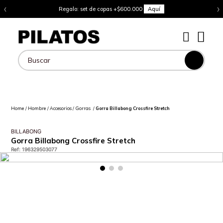
‹
›
Regalo: set de copas +$600.000
Aquí
Buscar
Hombre
Accesorios
Gorras
Gorra Billabong Crossfire Stretch
BILLABONG
Gorra Billabong Crossfire Stretch
Ref
:
196329503077