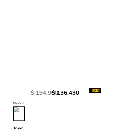
-
30 %
$
194
.
900
$
136
.
430
COLOR
TALLA