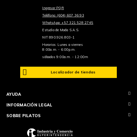
Ingresar PQR
Teléfono: (604) 607 36 93
WhatsApp: +57 321 528 2745
Estudio de Moda S.A.S.
NIT 890.926.803-1
Horarios: Lunes a viernes
8:00a.m. - 6:00p.m.
sábados 9:00a.m. - 12:00m
Localizador de tiendas
+
AYUDA
+
INFORMACIÓN LEGAL
+
SOBRE PILATOS