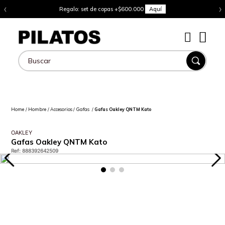
‹
›
Regalo: set de copas +$600.000
Aquí
Buscar
Hombre
Accesorios
Gafas
Gafas Oakley QNTM Kato
OAKLEY
Gafas Oakley QNTM Kato
Ref
:
888392642509