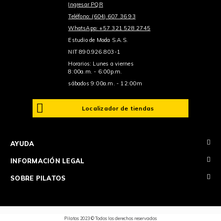
Ingresar PQR
Teléfono: (604) 607 36 93
WhatsApp: +57 321 528 2745
Estudio de Moda S.A.S.
NIT 890.926.803-1
Horarios: Lunes a viernes
8:00a.m. - 6:00p.m.
sábados 9:00a.m. - 12:00m
Localizador de tiendas
+
AYUDA
+
INFORMACIÓN LEGAL
+
SOBRE PILATOS
Pilatos 2023 © Todos los derechos reservados