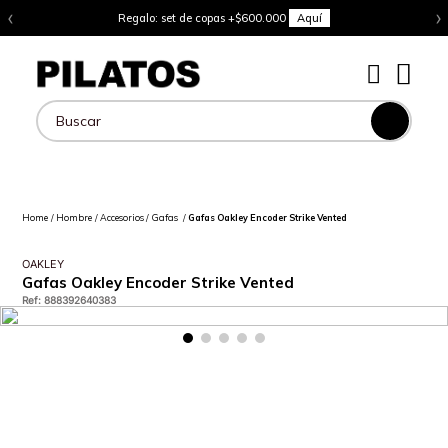
‹
›
Regalo: set de copas +$600.000
Aquí
Buscar
Hombre
Accesorios
Gafas
Gafas Oakley Encoder Strike Vented
OAKLEY
Gafas Oakley Encoder Strike Vented
Ref
:
888392640383