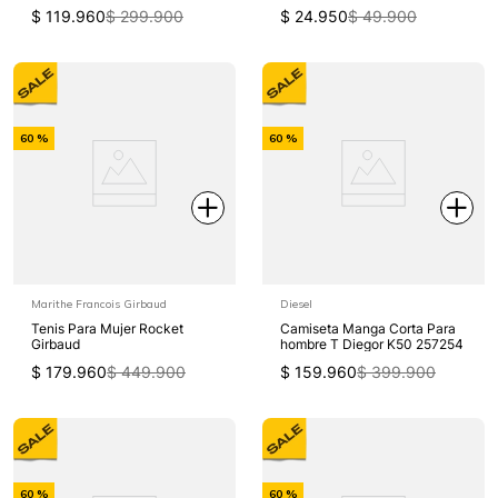
$
119
.
960
$
299
.
900
$
24
.
950
$
49
.
900
-
-
60 %
60 %
Off
Off
Marithe Francois Girbaud
Diesel
Tenis Para Mujer Rocket
Camiseta Manga Corta Para
Girbaud
hombre T Diegor K50 257254
$
179
.
960
$
449
.
900
$
159
.
960
$
399
.
900
-
-
60 %
60 %