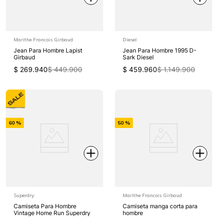
Marithe Francois Girbaud
Diesel
Jean Para Hombre Lapist
Jean Para Hombre 1995 D-
Girbaud
Sark Diesel
$
269
.
940
$
449
.
900
$
459
.
960
$
1
.
149
.
900
-
-
60 %
50 %
Off
Off
Superdry
Marithe Francois Girbaud
Camiseta Para Hombre
Camiseta manga corta para
Vintage Home Run Superdry
hombre