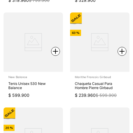
$
319
.
960
$
799
.
900
$
529
.
900
-
60 %
Off
New Balance
Marithe Francois Girbaud
Tenis Unisex 530 New
Chaqueta Casual Para
Balance
Hombre Pierre Girbaud
$
599
.
900
$
239
.
960
$
599
.
900
-
20 %