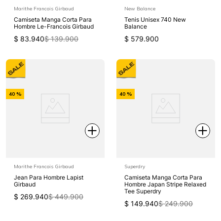
Marithe Francois Girbaud
New Balance
Camiseta Manga Corta Para
Tenis Unisex 740 New
Hombre Le-Francois Girbaud
Balance
$
83
.
940
$
139
.
900
$
579
.
900
-
-
40 %
40 %
Off
Off
Marithe Francois Girbaud
Superdry
Jean Para Hombre Lapist
Camiseta Manga Corta Para
Girbaud
Hombre Japan Stripe Relaxed
Tee Superdry
$
269
.
940
$
449
.
900
$
149
.
940
$
249
.
900