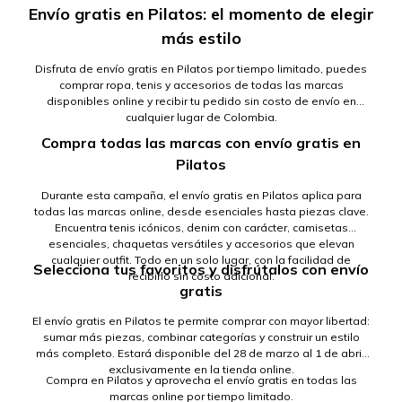
Envío gratis en Pilatos: el momento de elegir
más estilo
Disfruta de envío gratis en Pilatos por tiempo limitado, puedes
comprar ropa, tenis y accesorios de todas las marcas
disponibles online y recibir tu pedido sin costo de envío en
cualquier lugar de Colombia.
Compra todas las marcas con envío gratis en
Pilatos
Durante esta campaña, el envío gratis en Pilatos aplica para
todas las marcas online, desde esenciales hasta piezas clave.
Encuentra tenis icónicos, denim con carácter, camisetas
esenciales, chaquetas versátiles y accesorios que elevan
cualquier outfit. Todo en un solo lugar, con la facilidad de
Selecciona tus favoritos y disfrútalos con envío
recibirlo sin costo adicional.
gratis
El envío gratis en Pilatos te permite comprar con mayor libertad:
sumar más piezas, combinar categorías y construir un estilo
más completo. Estará disponible del 28 de marzo al 1 de abril,
exclusivamente en la tienda online.
Compra en Pilatos y aprovecha el envío gratis en todas las
marcas online por tiempo limitado.