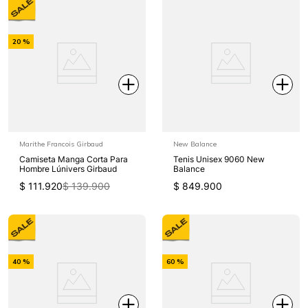
-
20 %
Off
Marithe Francois Girbaud
New Balance
Camiseta Manga Corta Para
Tenis Unisex 9060 New
Hombre Lúnivers Girbaud
Balance
$
111
.
920
$
139
.
900
$
849
.
900
-
-
40 %
60 %
Off
Off