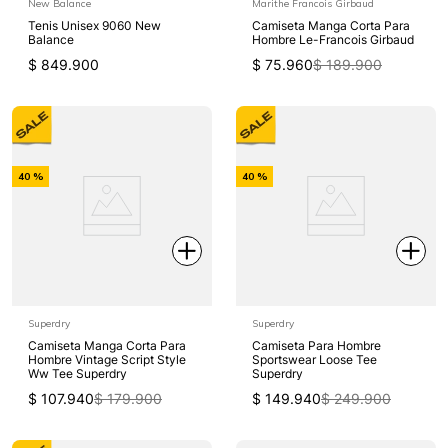
New Balance
Marithe Francois Girbaud
Tenis Unisex 9060 New
Camiseta Manga Corta Para
Balance
Hombre Le-Francois Girbaud
$
849
.
900
$
75
.
960
$
189
.
900
-
-
40 %
40 %
Off
Off
Superdry
Superdry
Camiseta Manga Corta Para
Camiseta Para Hombre
Hombre Vintage Script Style
Sportswear Loose Tee
Ww Tee Superdry
Superdry
$
107
.
940
$
179
.
900
$
149
.
940
$
249
.
900