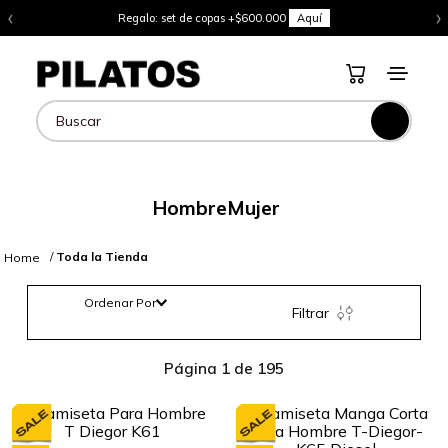
‹
›
Regalo: set de copas +$600.000
Aquí
Buscar
Hombre
Mujer
Toda la Tienda
Ordenar Por
Filtrar
Página 1 de 195
-
-