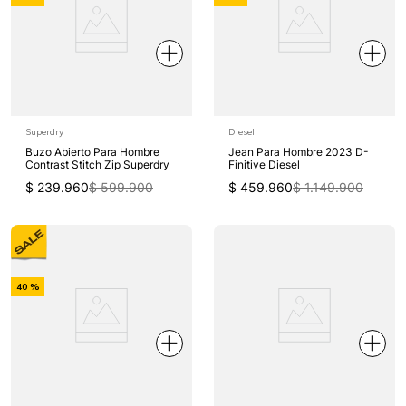
Off
Off
Superdry
Diesel
Buzo Abierto Para Hombre
Jean Para Hombre 2023 D-
Contrast Stitch Zip Superdry
Finitive Diesel
$
239
.
960
$
599
.
900
$
459
.
960
$
1
.
149
.
900
-
40 %
Off