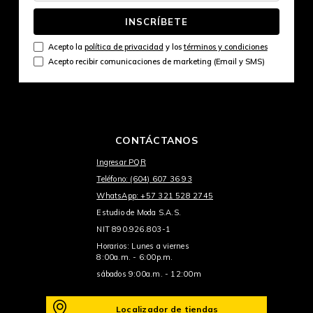
INSCRÍBETE
Acepto la
política de privacidad
y los
términos y condiciones
Acepto recibir comunicaciones de marketing (Email y SMS)
CONTÁCTANOS
Ingresar PQR
Teléfono: (604) 607 36 93
WhatsApp: +57 321 528 2745
Estudio de Moda S.A.S.
NIT 890.926.803-1
Horarios: Lunes a viernes
8:00a.m. - 6:00p.m.
sábados 9:00a.m. - 12:00m
Localizador de tiendas