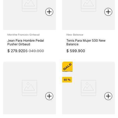
Off
Marithe Francois Girbaud
New Balance
Jean Para Hombre Pedal
Tenis Para Mujer 530 New
Pusher Girbaud
Balance
$
279
.
920
$
349
.
900
$
599
.
900
-
60 %
Off