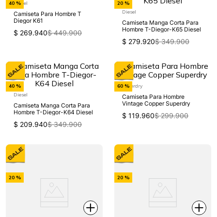
Diesel
40 %
20 %
Off
Off
Diesel
Camiseta Para Hombre T
Diegor K61
Camiseta Manga Corta Para
Hombre T-Diegor-K65 Diesel
$
269
.
940
$
449
.
900
$
279
.
920
$
349
.
900
-
-
Superdry
40 %
60 %
Off
Off
Diesel
Camiseta Para Hombre
Vintage Copper Superdry
Camiseta Manga Corta Para
Hombre T-Diegor-K64 Diesel
$
119
.
960
$
299
.
900
$
209
.
940
$
349
.
900
-
-
20 %
20 %
Off
Off