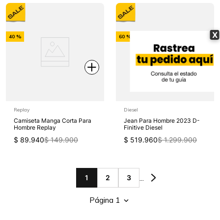
-
-
X
40 %
60 %
Off
Off
Replay
Diesel
Camiseta Manga Corta Para
Jean Para Hombre 2023 D-
Hombre Replay
Finitive Diesel
$
89
.
940
$
149
.
900
$
519
.
960
$
1
.
299
.
900
...
1
2
3
Página 1