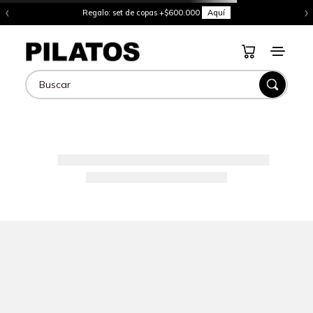
‹
›
Regalo: set de copas +$600.000
Aquí
Buscar