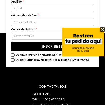
Apellido
*
Número de teléfono
*
X
Correo electrónico
*
INSCRÍBETE
Acepto la
política de privacidad
y los
términos y condiciones
Acepto recibir comunicaciones de marketing (Email y SMS)
CONTÁCTANOS
Ingresar PQR
Teléfono: (604) 607 36 93
WhatsApp: +57 321 528 2745