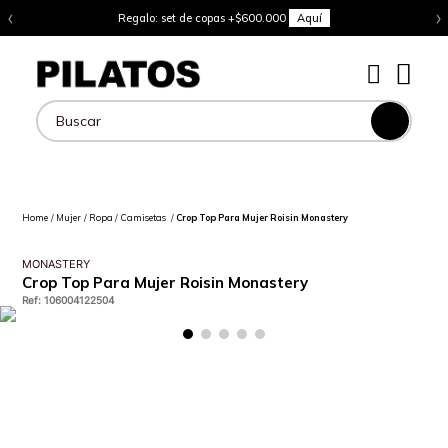
‹
›
Regalo: set de copas +$600.000
Aquí
Buscar
Mujer
Ropa
Camisetas
Crop Top Para Mujer Roisin Monastery
MONASTERY
Crop Top Para Mujer Roisin Monastery
Ref
:
106004122504