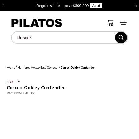
‹
›
Regalo: set de copas +$600.000
Aquí
Buscar
Hombre
Accesorios
Correas
Correa Oakley Contender
OAKLEY
Correa Oakley Contender
Ref
:
193517587055