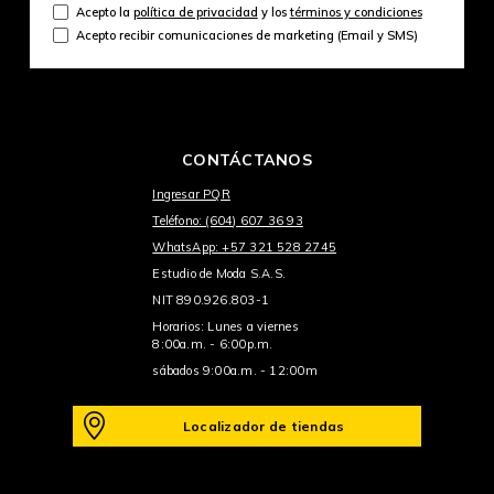
Acepto la
política de privacidad
y los
términos y condiciones
Acepto recibir comunicaciones de marketing (Email y SMS)
CONTÁCTANOS
Ingresar PQR
Teléfono: (604) 607 36 93
WhatsApp: +57 321 528 2745
Estudio de Moda S.A.S.
NIT 890.926.803-1
Horarios: Lunes a viernes
8:00a.m. - 6:00p.m.
sábados 9:00a.m. - 12:00m
Localizador de tiendas