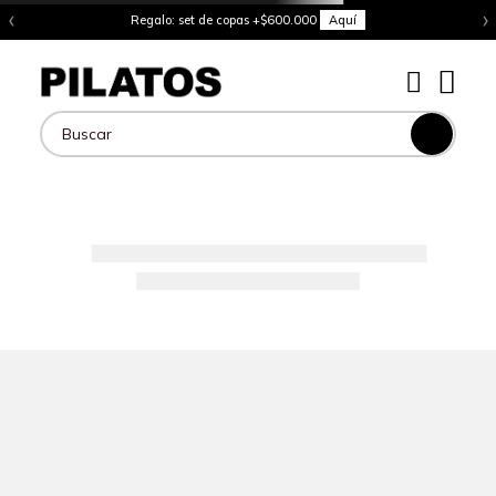
‹
›
Regalo: set de copas +$600.000
Aquí
Buscar