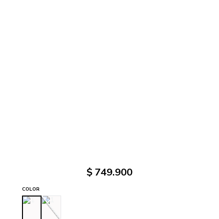
$
749
.
900
COLOR