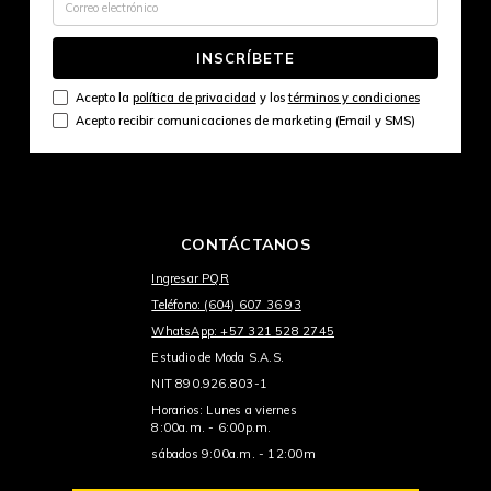
INSCRÍBETE
Acepto la
política de privacidad
y los
términos y condiciones
Acepto recibir comunicaciones de marketing (Email y SMS)
CONTÁCTANOS
Ingresar PQR
Teléfono: (604) 607 36 93
WhatsApp: +57 321 528 2745
Estudio de Moda S.A.S.
NIT 890.926.803-1
Horarios: Lunes a viernes
8:00a.m. - 6:00p.m.
sábados 9:00a.m. - 12:00m