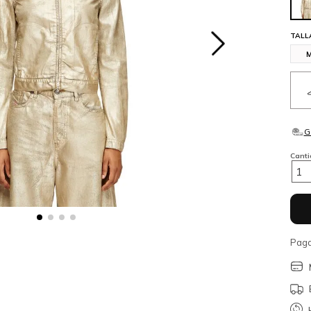
TALL
Cant
1
Paga