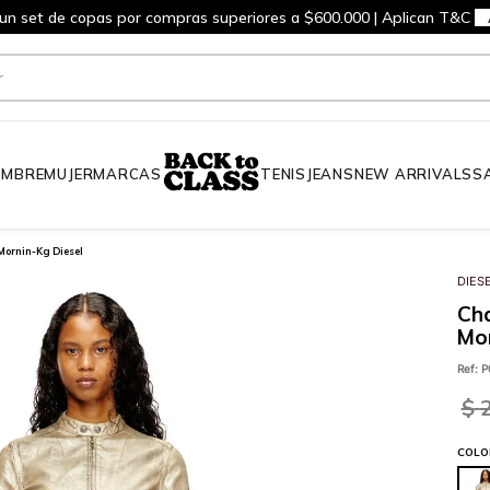
 un set de copas por compras superiores a $600.000 | Aplican T&C
MBRE
MUJER
MARCAS
TENIS
JEANS
NEW ARRIVALS
S
Mornin-Kg Diesel
DIES
Cha
Mor
Ref
:
P
$
COLO