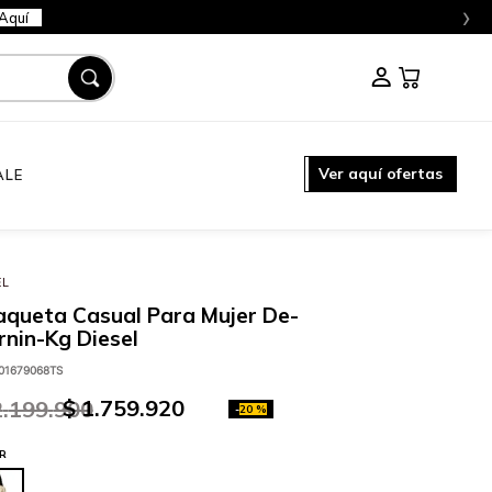
›
Aquí
Ver aquí ofertas
ALE
EL
queta Casual Para Mujer De-
nin-Kg Diesel
01679068TS
$
1
.
759
.
920
2
.
199
.
900
-
20 %
R