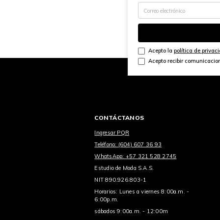
Acepto la
política de privac
Acepto recibir comunicacio
CONTÁCTANOS
Ingresar PQR
Teléfono: (604) 607 36 93
WhatsApp: +57 321 528 2745
Estudio de Moda S.A.S.
NIT 890.926.803-1
Horarios: Lunes a viernes 8:00a.m. -
6:00p.m.
sábados 9:00a.m. - 12:00m