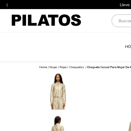
‹
Lleva
Buscar
HO
Mujer
Ropa
Chaquetas
Chaqueta Casual Para Mujer De-