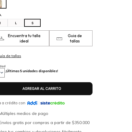
A
M
L
S
Encuentra tu talla
Guia de
ideal
tallas
idad
¡Últimas
5
unidades disponibles!
 a crédito con
Múltiples medios de pago
Envíos gratis por compras a partir de $350.000
Haz tus cambios y devoluciones fácilmente