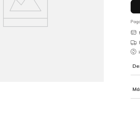
Paga
De
Má