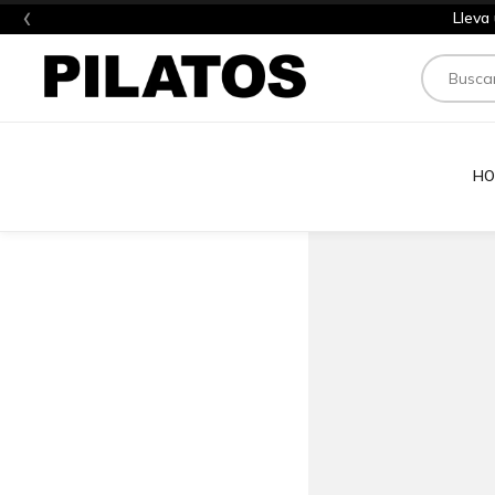
‹
Lleva
Buscar
HO