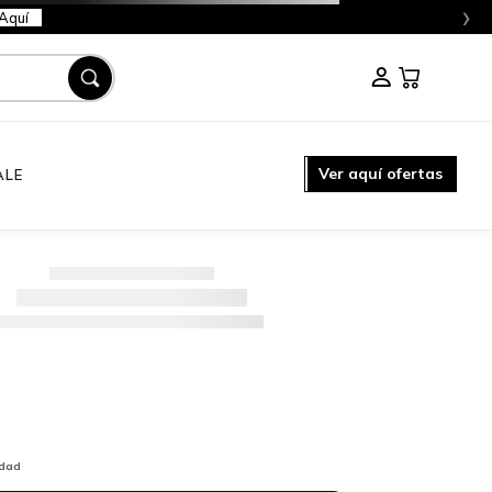
›
Aquí
Ver aquí ofertas
ALE
idad