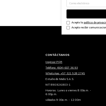
Acepto la
política de privac
Acepto recibir comunicacio
CONTÁCTANOS
Ingresar PQR
Teléfono: (604) 607 36 93
WhatsApp: +57 321 528 2745
Estudio de Moda S.A.S.
NIT 890.926.803-1
Horarios: Lunes a viernes 8:00a.m. -
6:00p.m.
sábados 9:00a.m. - 12:00m