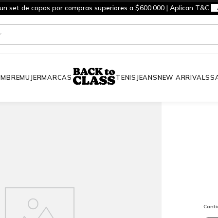
 un set de copas por compras superiores a $600.000 | Aplican T&C
MBRE
MUJER
MARCAS
TENIS
JEANS
NEW ARRIVALS
S
Cant