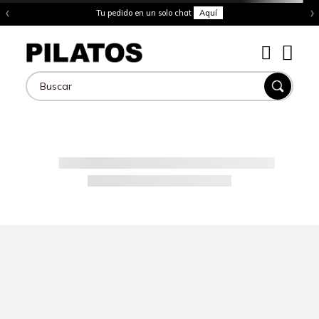
‹
›
Tu pedido en un solo chat
Aquí
Buscar