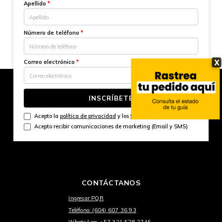
Apellido
*
Número de teléfono
*
X
Correo electrónico
*
INSCRÍBETE
Acepto la
política de privacidad
y los
términos y condiciones
Acepto recibir comunicaciones de marketing (Email y SMS)
CONTÁCTANOS
Ingresar PQR
Teléfono: (604) 607 36 93
WhatsApp: +57 321 528 2745