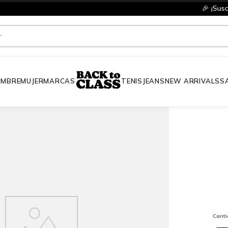
íbete y recibe 10% OFF en tu primera compra en productos a precio fu
MBRE
MUJER
MARCAS
TENIS
JEANS
NEW ARRIVALS
S
Cant