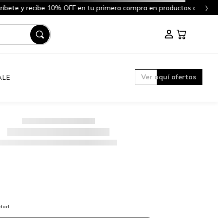
›
ll!
Aquí
Ver aquí ofertas
ALE
idad