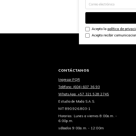
Acepto la
política de privac
Acepto recibir comunicacio
CONTÁCTANOS
Ingresar PQR
Teléfono: (604) 607 36 93
WhatsApp: +57 321 528 2745
Estudio de Moda S.A.S.
NIT 890.926.803-1
Horarios: Lunes a viernes 8:00a.m. -
6:00p.m.
sábados 9:00a.m. - 12:00m