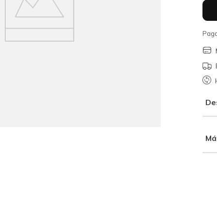
Paga
De
Má