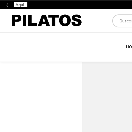
‹
🎉 ¡Suscr
Buscar
HO