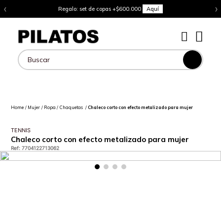
‹
›
Regalo: set de copas +$600.000
Aquí
Buscar
Mujer
Ropa
Chaquetas
Chaleco corto con efecto metalizado para mujer
TENNIS
Chaleco corto con efecto metalizado para mujer
Ref
:
7704122713062