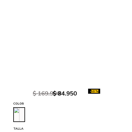
-
50 %
$
169
.
900
$
84
.
950
COLOR
TALLA