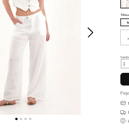
TALL
Cant
1
Paga