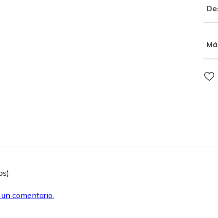
De
Má
os)
r un comentario.