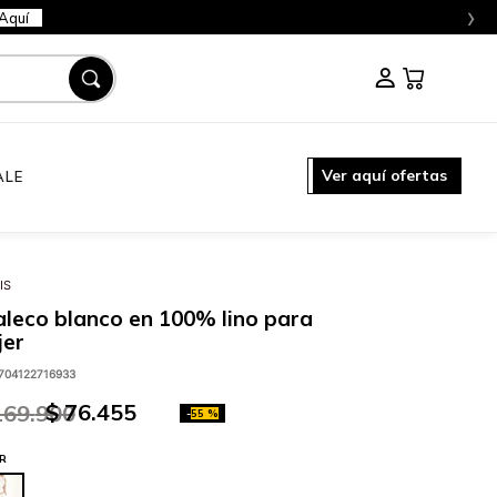
›
Aquí
Ver aquí ofertas
ALE
IS
leco blanco en 100% lino para
jer
704122716933
$
76
.
455
169
.
900
-
55 %
R