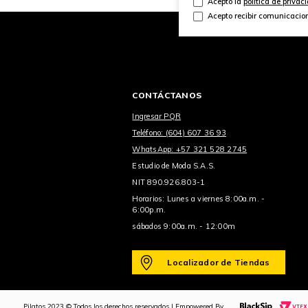
Acepto la
política de privac
Acepto recibir comunicacio
CONTÁCTANOS
Ingresar PQR
Teléfono: (604) 607 36 93
WhatsApp: +57 321 528 2745
Estudio de Moda S.A.S.
NIT 890.926.803-1
Horarios: Lunes a viernes 8:00a.m. -
6:00p.m.
sábados 9:00a.m. - 12:00m
Localizador de Tiendas
Pilatos 2023 © Todos los derechos reservados | Empowered By