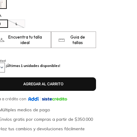
A
M
L
Encuentra tu talla
Guia de
ideal
tallas
idad
¡Últimas
1
unidades disponibles!
 a crédito con
Múltiples medios de pago
Envíos gratis por compras a partir de $350.000
Haz tus cambios y devoluciones fácilmente