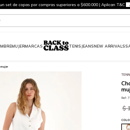
 un set de copas por compras superiores a $600.000 | Aplican T&C
MBRE
MUJER
MARCAS
TENIS
JEANS
NEW ARRIVALS
S
 mujer
TENN
Cha
mu
Ref
:
7
$
COLO