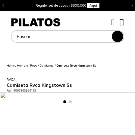
‹
›
Regalo: set de copas +$600.000
Aquí
Buscar
Hombre
Ropa
Camisetas
Camiseta Rvca Kingstown Ss
RVCA
Camiseta Rvca Kingstown Ss
Ref
:
4061343864113