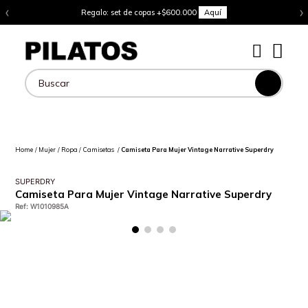
‹
›
Regalo: set de copas +$600.000
Aquí
Buscar
Mujer
Ropa
Camisetas
Camiseta Para Mujer Vintage Narrative Superdry
SUPERDRY
Camiseta Para Mujer Vintage Narrative Superdry
Ref
:
W1010985A