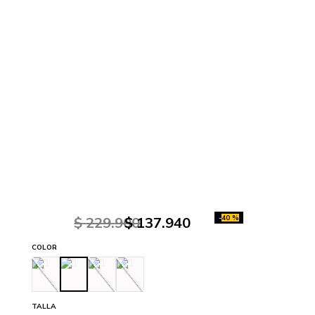
-
40 %
$
229
.
900
$
137
.
940
COLOR
TALLA