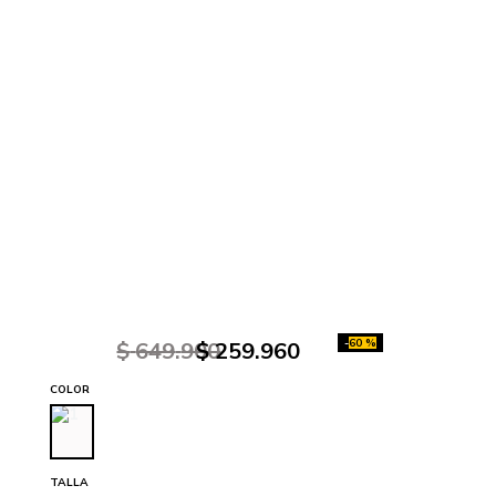
-
60 %
$
649
.
900
$
259
.
960
COLOR
TALLA