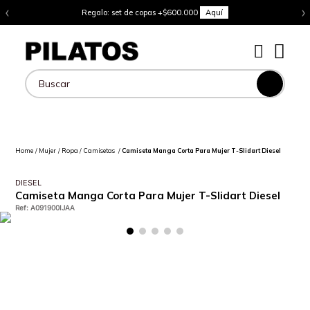
‹
›
Regalo: set de copas +$600.000
Aquí
Buscar
Mujer
Ropa
Camisetas
Camiseta Manga Corta Para Mujer T-Slidart Diesel
DIESEL
Camiseta Manga Corta Para Mujer T-Slidart Diesel
Ref
:
A091900IJAA