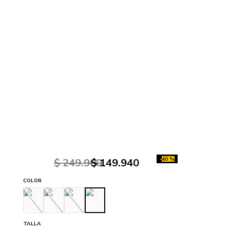
-
40 %
$
249
.
900
$
149
.
940
COLOR
TALLA