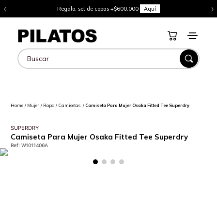
‹
›
Regalo: set de copas +$600.000
Aquí
Buscar
Mujer
Ropa
Camisetas
Camiseta Para Mujer Osaka Fitted Tee Superdry
SUPERDRY
Camiseta Para Mujer Osaka Fitted Tee Superdry
Ref
:
W1011406A