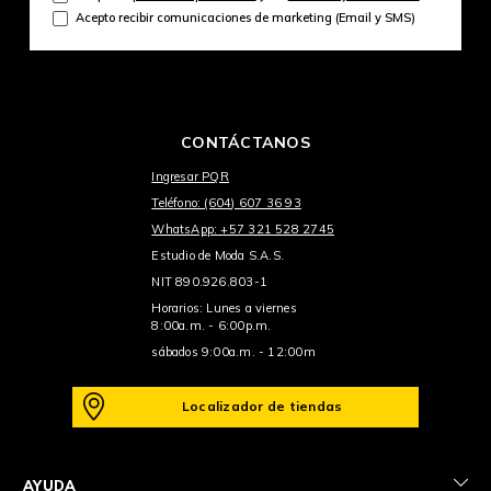
Acepto recibir comunicaciones de marketing (Email y SMS)
CONTÁCTANOS
Ingresar PQR
Teléfono: (604) 607 36 93
WhatsApp: +57 321 528 2745
Estudio de Moda S.A.S.
NIT 890.926.803-1
Horarios: Lunes a viernes
8:00a.m. - 6:00p.m.
sábados 9:00a.m. - 12:00m
Localizador de tiendas
+
AYUDA