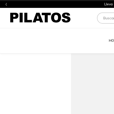
‹
Lleva
Buscar
HO