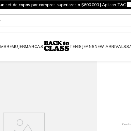
 un set de copas por compras superiores a $600.000 | Aplican T&C
MBRE
MUJER
MARCAS
TENIS
JEANS
NEW ARRIVALS
S
Cant