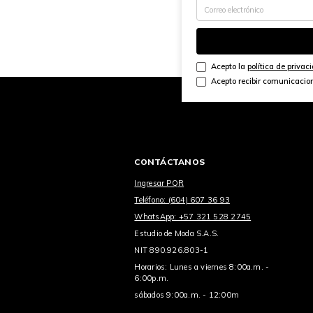
Acepto la
política de privac
Acepto recibir comunicacio
CONTÁCTANOS
Ingresar PQR
Teléfono: (604) 607 36 93
WhatsApp: +57 321 528 2745
Estudio de Moda S.A.S.
NIT 890.926.803-1
Horarios: Lunes a viernes 8:00a.m. -
6:00p.m.
sábados 9:00a.m. - 12:00m