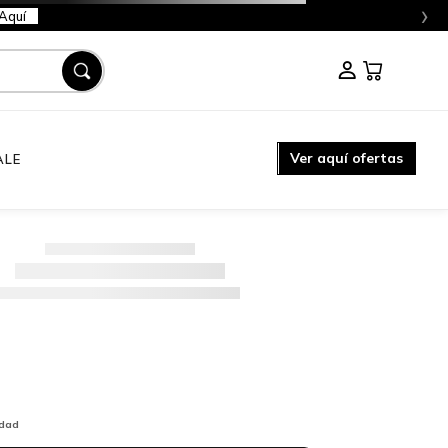
›
Aquí
Ver aquí ofertas
ALE
idad