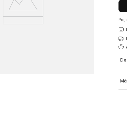
Paga
De
Má