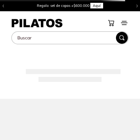
‹
›
Regalo: set de copas +$600.000
Aquí
Buscar