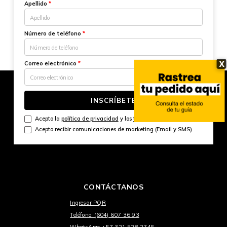
Apellido
*
Número de teléfono
*
X
Correo electrónico
*
INSCRÍBETE
Acepto la
política de privacidad
y los
términos y condiciones
Acepto recibir comunicaciones de marketing (Email y SMS)
CONTÁCTANOS
Ingresar PQR
Teléfono: (604) 607 36 93
WhatsApp: +57 321 528 2745