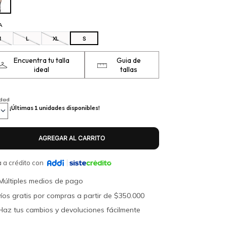
A
M
L
XL
S
Encuentra tu talla
Guia de
ideal
tallas
idad
¡Últimas
1
unidades disponibles!
 a crédito con
Múltiples medios de pago
íos gratis por compras a partir de $350.000
Haz tus cambios y devoluciones fácilmente