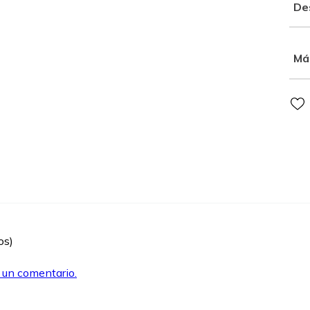
De
Má
os)
r un comentario.