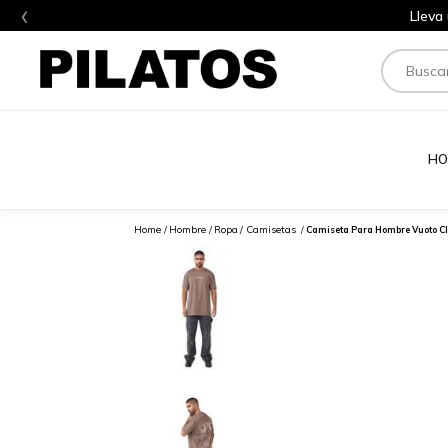
‹
Lleva
Buscar
HO
Hombre
Ropa
Camisetas
Camiseta Para Hombre Vuoto C