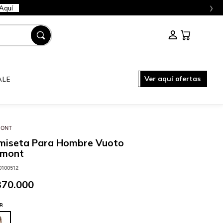
›
Aquí
Ver aquí ofertas
ALE
MONT
miseta Para Hombre Vuoto
emont
0100512
370
.
000
R