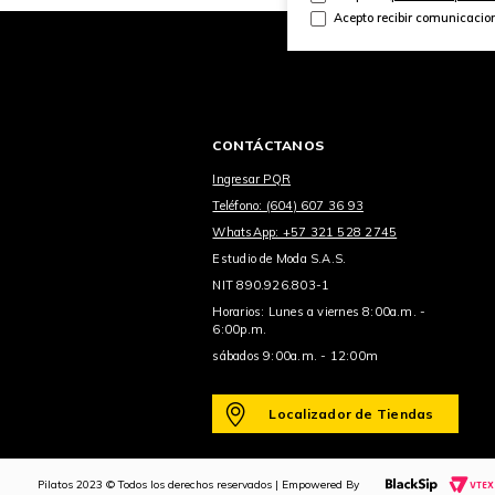
Acepto recibir comunicacio
CONTÁCTANOS
Ingresar PQR
Teléfono: (604) 607 36 93
WhatsApp: +57 321 528 2745
Estudio de Moda S.A.S.
NIT 890.926.803-1
Horarios: Lunes a viernes 8:00a.m. -
6:00p.m.
sábados 9:00a.m. - 12:00m
Localizador de Tiendas
Pilatos 2023 © Todos los derechos reservados | Empowered By