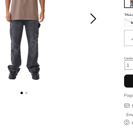
TALL
Cant
1
Paga
Env