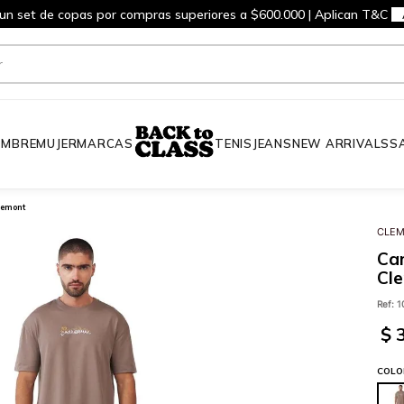
 un set de copas por compras superiores a $600.000 | Aplican T&C
MBRE
MUJER
MARCAS
TENIS
JEANS
NEW ARRIVALS
S
lemont
CLE
Ca
Cl
Ref
:
1
$
COLO