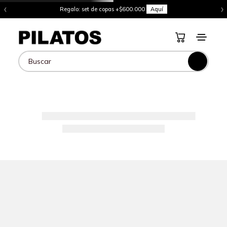
‹
›
Regalo: set de copas +$600.000
Aquí
Buscar