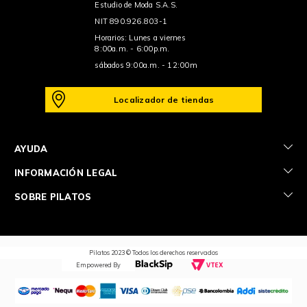
Estudio de Moda S.A.S.
NIT 890.926.803-1
Horarios: Lunes a viernes
8:00a.m. - 6:00p.m.
sábados 9:00a.m. - 12:00m
Localizador de tiendas
+
AYUDA
+
INFORMACIÓN LEGAL
+
SOBRE PILATOS
Pilatos 2023 © Todos los derechos reservados
Empowered By