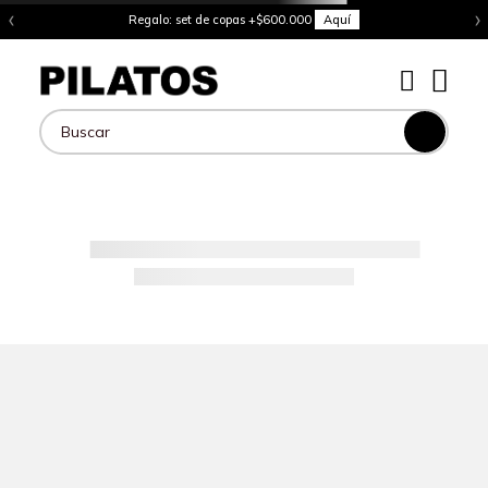
‹
›
Regalo: set de copas +$600.000
Aquí
Buscar