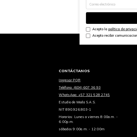
Acepto la
política de privac
Acepto recibir comunicacio
CONTÁCTANOS
Ingresar PQR
Teléfono: (604) 607 36 93
WhatsApp: +57 321 528 2745
Estudio de Moda S.A.S.
NIT 890.926.803-1
Horarios: Lunes a viernes 8:00a.m. -
6:00p.m.
sábados 9:00a.m. - 12:00m