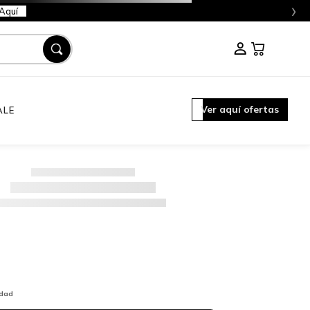
›
Aquí
Ver aquí ofertas
ALE
idad