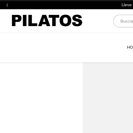
‹
Lleva
Buscar
HO