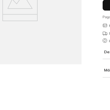
Paga
De
Má