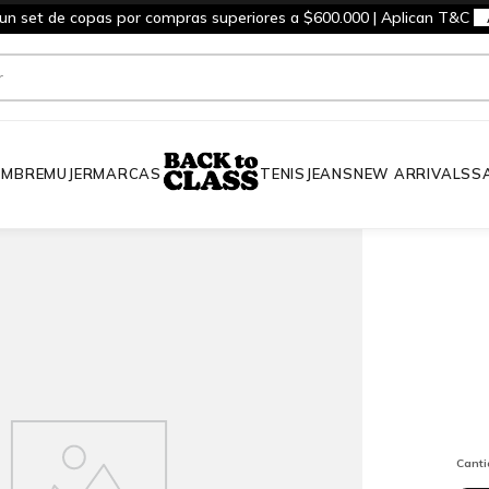
 un set de copas por compras superiores a $600.000 | Aplican T&C
MBRE
MUJER
MARCAS
TENIS
JEANS
NEW ARRIVALS
S
Cant