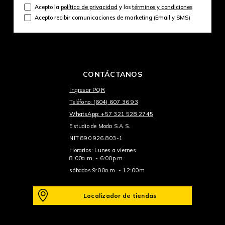
Acepto la
política de privacidad
y los
términos y condiciones
Acepto recibir comunicaciones de marketing (Email y SMS)
CONTÁCTANOS
Ingresar PQR
Teléfono: (604) 607 36 93
WhatsApp: +57 321 528 2745
Estudio de Moda S.A.S.
NIT 890.926.803-1
Horarios: Lunes a viernes
8:00a.m. - 6:00p.m.
sábados 9:00a.m. - 12:00m
Localizador de tiendas