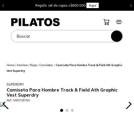
‹
›
Regalo: set de copas +$600.000
Aquí
Buscar
Hombre
Ropa
Camisetas
Camiseta Para Hombre Track & Field Ath Graphic
Vest Superdry
SUPERDRY
Camiseta Para Hombre Track & Field Ath Graphic
Vest Superdry
Ref
:
M6010818A