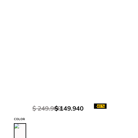
-
40 %
$
249
.
900
$
149
.
940
COLOR