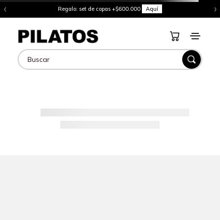
‹
›
Regalo: set de copas +$600.000
Aquí
Buscar