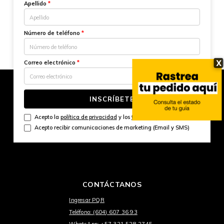
Apellido
*
Número de teléfono
*
X
Correo electrónico
*
INSCRÍBETE
Acepto la
política de privacidad
y los
términos y condiciones
Acepto recibir comunicaciones de marketing (Email y SMS)
CONTÁCTANOS
Ingresar PQR
Teléfono: (604) 607 36 93
WhatsApp: +57 321 528 2745