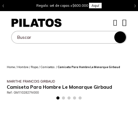
‹
›
Regalo: set de copas +$600.000
Aquí
Buscar
Hombre
Ropa
Camisetas
Camiseta Para Hombre Le Monarque Girbaud
MARITHE FRANCOIS GIRBAUD
Camiseta Para Hombre Le Monarque Girbaud
Ref
:
GM1102827N000