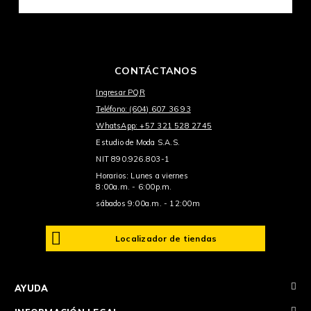
CONTÁCTANOS
Ingresar PQR
Teléfono: (604) 607 36 93
WhatsApp: +57 321 528 2745
Estudio de Moda S.A.S.
NIT 890.926.803-1
Horarios: Lunes a viernes
8:00a.m. - 6:00p.m.
sábados 9:00a.m. - 12:00m
Localizador de tiendas
+
AYUDA
+