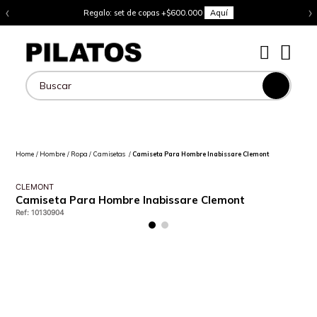
‹
›
Regalo: set de copas +$600.000
Aquí
Buscar
Hombre
Ropa
Camisetas
Camiseta Para Hombre Inabissare Clemont
CLEMONT
Camiseta Para Hombre Inabissare Clemont
Ref
:
10130904