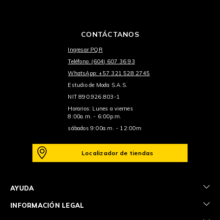
CONTÁCTANOS
Ingresar PQR
Teléfono: (604) 607 36 93
WhatsApp: +57 321 528 2745
Estudio de Moda S.A.S.
NIT 890.926.803-1
Horarios: Lunes a viernes
8:00a.m. - 6:00p.m.
sábados 9:00a.m. - 12:00m
Localizador de tiendas
+
AYUDA
+
INFORMACIÓN LEGAL