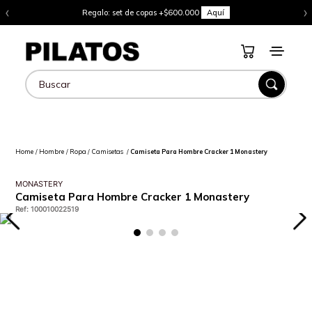
‹
›
Regalo: set de copas +$600.000
Aquí
Buscar
Hombre
Ropa
Camisetas
Camiseta Para Hombre Cracker 1 Monastery
MONASTERY
Camiseta Para Hombre Cracker 1 Monastery
Ref
:
100010022519