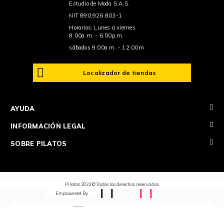
Estudio de Moda S.A.S.
NIT 890.926.803-1
Horarios: Lunes a viernes
8:00a.m. - 6:00p.m.
sábados 9:00a.m. - 12:00m
Localizador de tiendas
+
AYUDA
+
INFORMACIÓN LEGAL
+
SOBRE PILATOS
Pilatos 2023 © Todos los derechos reservados
Empowered By