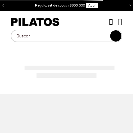
‹
›
Regalo: set de copas +$600.000
Aquí
Buscar