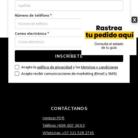
Número de teléfono
*
X
Correo electrónico
*
INSCRÍBETE
Acepto la
política de privacidad
y los
términos y condiciones
Acepto recibir comunicaciones de marketing (Email y SMS)
CONTÁCTANOS
Ingresar PQR
Teléfono: (604) 607 36 93
WhatsApp: +57 321 528 2745