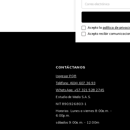
Acepto la
política de privac
Acepto recibir comunicacio
CONTÁCTANOS
Ingresar PQR
Teléfono: (604) 607 36 93
WhatsApp: +57 321 528 2745
Estudio de Moda S.A.S.
NIT 890.926.803-1
Horarios: Lunes a viernes 8:00a.m. -
6:00p.m.
sábados 9:00a.m. - 12:00m