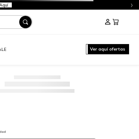
›
Aquí
Ver aquí ofertas
ALE
idad