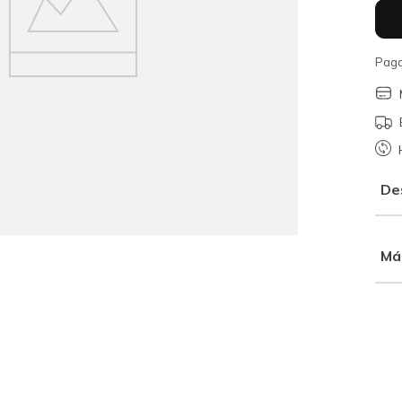
Paga
De
Má