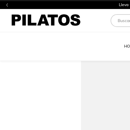
‹
Lleva
Buscar
HO