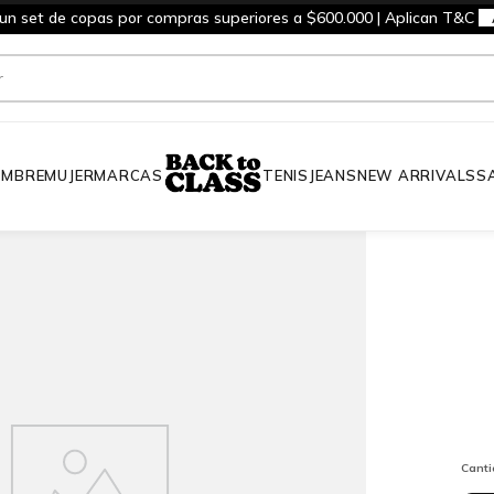
 un set de copas por compras superiores a $600.000 | Aplican T&C
MBRE
MUJER
MARCAS
TENIS
JEANS
NEW ARRIVALS
S
Cant