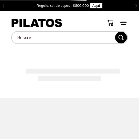
‹
›
Regalo: set de copas +$600.000
Aquí
Buscar