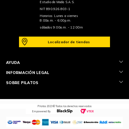
Estudio de Moda S.A.S.
NIT 890.926.803-1
Horarios: Lunes a viernes
8:00a.m. - 6:00p.m.
sábados 9:00a.m. - 12:00m
Localizador de tiendas
+
AYUDA
+
INFORMACIÓN LEGAL
+
SOBRE PILATOS
Pilatos 2023 © Todos los derechos reservados
Empowered By