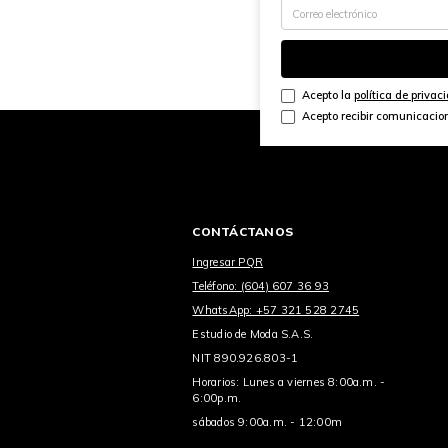
Acepto la
política de privac
Acepto recibir comunicacio
CONTÁCTANOS
Ingresar PQR
Teléfono: (604) 607 36 93
WhatsApp: +57 321 528 2745
Estudio de Moda S.A.S.
NIT 890.926.803-1
Horarios: Lunes a viernes 8:00a.m. -
6:00p.m.
sábados 9:00a.m. - 12:00m