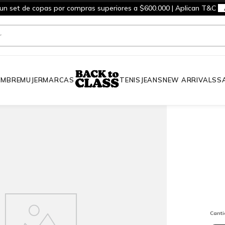
 un set de copas por compras superiores a $600.000 | Aplican T&C
MBRE
MUJER
MARCAS
TENIS
JEANS
NEW ARRIVALS
S
Cant