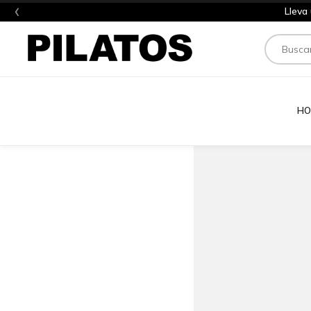
‹
Lleva
Buscar
HO