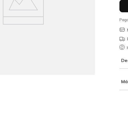
Paga
De
Má