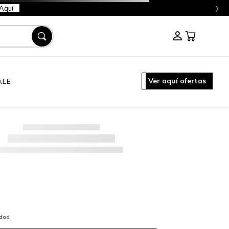
›
Aquí
Ver aquí ofertas
ALE
idad