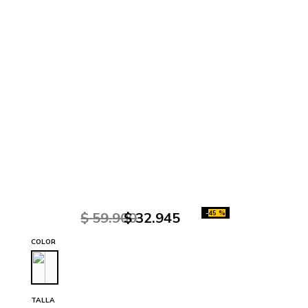
-
45 %
$
59
.
900
$
32
.
945
COLOR
TALLA