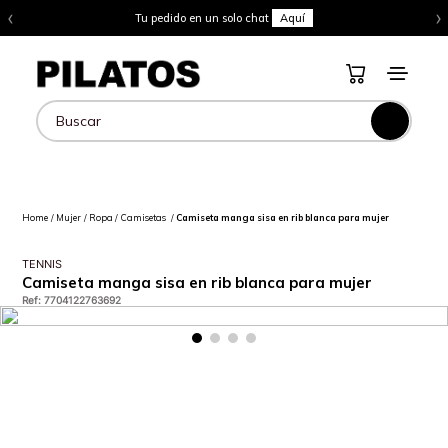
‹
›
Tu pedido en un solo chat
Aquí
Buscar
Mujer
Ropa
Camisetas
Camiseta manga sisa en rib blanca para mujer
TENNIS
Camiseta manga sisa en rib blanca para mujer
Ref
:
7704122763692