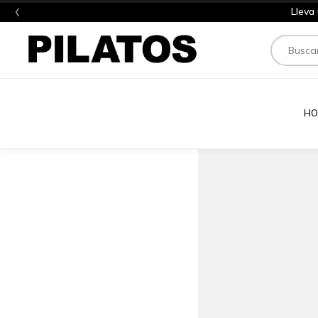
‹
Lleva
Buscar
HO