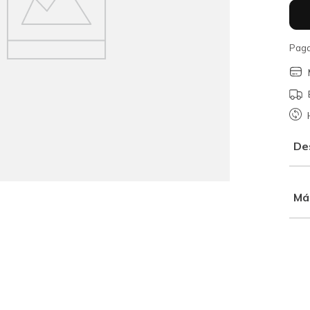
Paga
De
Má