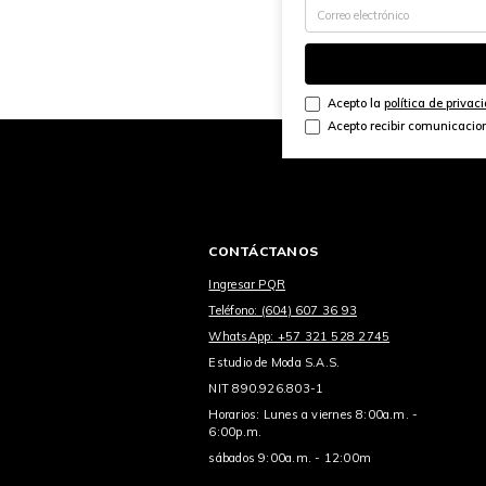
Acepto la
política de privac
Acepto recibir comunicacio
CONTÁCTANOS
Ingresar PQR
Teléfono: (604) 607 36 93
WhatsApp: +57 321 528 2745
Estudio de Moda S.A.S.
NIT 890.926.803-1
Horarios: Lunes a viernes 8:00a.m. -
6:00p.m.
sábados 9:00a.m. - 12:00m