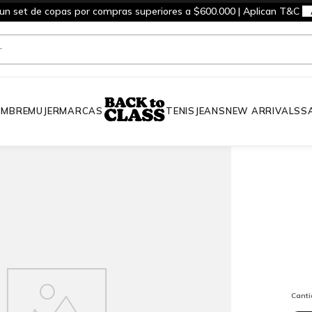
 un set de copas por compras superiores a $600.000 | Aplican T&C
MBRE
MUJER
MARCAS
TENIS
JEANS
NEW ARRIVALS
S
Cant