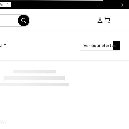
›
Aquí
Ver aquí ofertas
ALE
idad