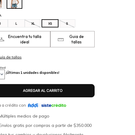
A
M
L
XL
XS
S
Encuentra tu talla
Guia de
ideal
tallas
idad
¡Últimas
1
unidades disponibles!
 a crédito con
Múltiples medios de pago
Envíos gratis por compras a partir de $350.000
Haz tus cambios y devoluciones fácilmente