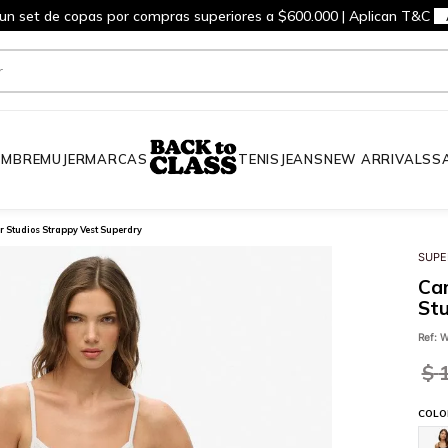
 un set de copas por compras superiores a $600.000 | Aplican T&C
MBRE
MUJER
MARCAS
TENIS
JEANS
NEW ARRIVALS
S
 Studios Strappy Vest Superdry
SUPE
Ca
Stu
Ref
:
W
$
COLO