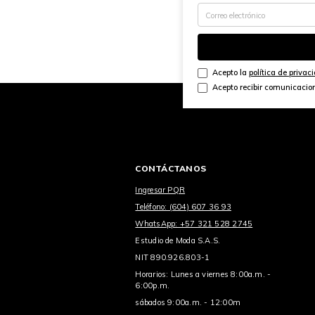
Acepto la
política de privac
Acepto recibir comunicacio
CONTÁCTANOS
Ingresar PQR
Teléfono: (604) 607 36 93
WhatsApp: +57 321 528 2745
Estudio de Moda S.A.S.
NIT 890.926.803-1
Horarios: Lunes a viernes 8:00a.m. -
6:00p.m.
sábados 9:00a.m. - 12:00m