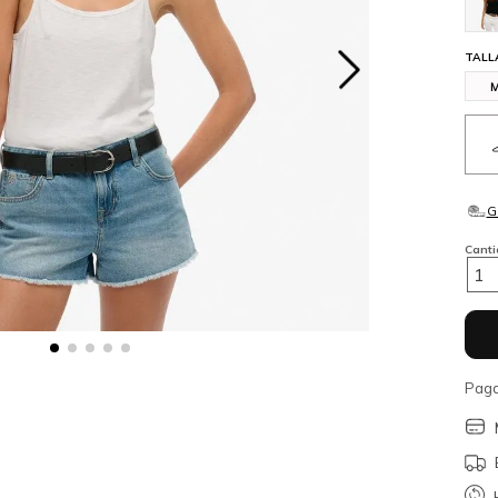
TALL
Cant
1
Paga