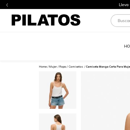
‹
Lleva
Buscar
HO
Mujer
Ropa
Camisetas
Camiseta Manga Corta Para Mujer