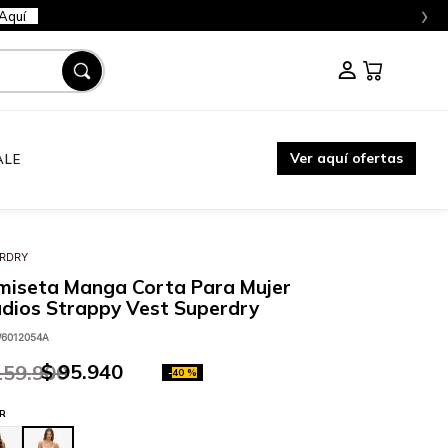
›
Aquí
Ver aquí ofertas
ALE
RDRY
miseta Manga Corta Para Mujer
dios Strappy Vest Superdry
6012054A
$
95
.
940
159
.
900
-
40 %
R