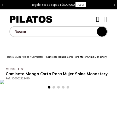
‹
›
Regalo: set de copas +$600.000
Aquí
Buscar
Mujer
Ropa
Camisetas
Camiseta Manga Corta Para Mujer Shine Monastery
MONASTERY
Camiseta Manga Corta Para Mujer Shine Monastery
Ref
:
100002122410