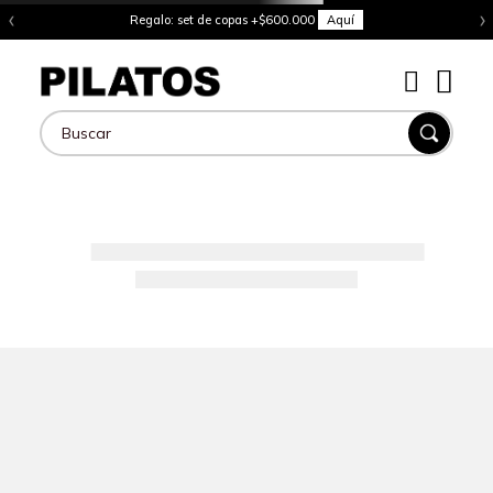
‹
›
Regalo: set de copas +$600.000
Aquí
Buscar