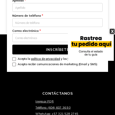
Apellido
*
Número de teléfono
*
X
Correo electrónico
*
INSCRÍBETE
Acepto la
política de privacidad
y los
términos y condiciones
Acepto recibir comunicaciones de marketing (Email y SMS)
CONTÁCTANOS
Ingresar PQR
Teléfono: (604) 607 36 93
WhatsApp: +57 321 528 2745