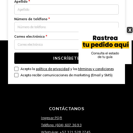
Apellido
*
Número de teléfono
*
X
Correo electrónico
*
INSCRÍBETE
Acepto la
política de privacidad
y los
términos y condiciones
Acepto recibir comunicaciones de marketing (Email y SMS)
CONTÁCTANOS
Ingresar PQR
Teléfono: (604) 607 36 93
WhatsApp: +57 321 528 2745