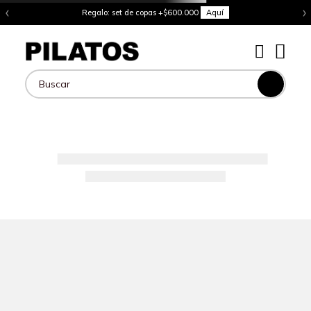
‹
›
Regalo: set de copas +$600.000
Aquí
Buscar