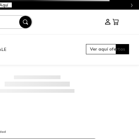
›
Aquí
Ver aquí ofertas
ALE
idad