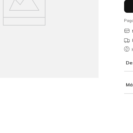
Paga
De
Má