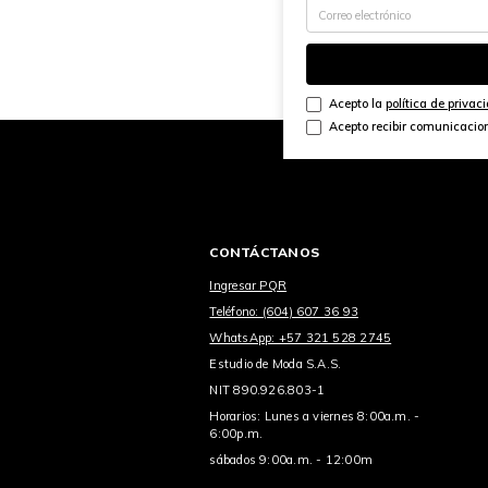
Acepto la
política de privac
Acepto recibir comunicacio
CONTÁCTANOS
Ingresar PQR
Teléfono: (604) 607 36 93
WhatsApp: +57 321 528 2745
Estudio de Moda S.A.S.
NIT 890.926.803-1
Horarios: Lunes a viernes 8:00a.m. -
6:00p.m.
sábados 9:00a.m. - 12:00m