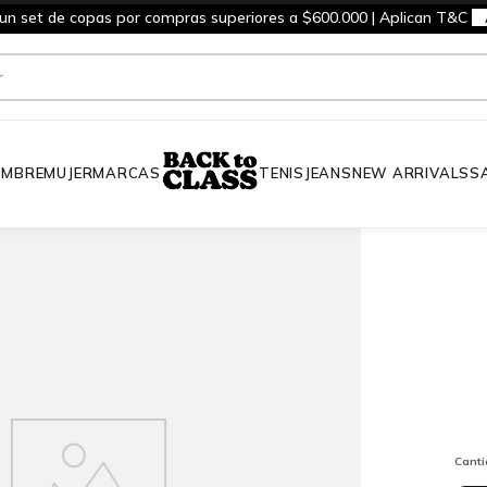
 un set de copas por compras superiores a $600.000 | Aplican T&C
MBRE
MUJER
MARCAS
TENIS
JEANS
NEW ARRIVALS
S
Cant