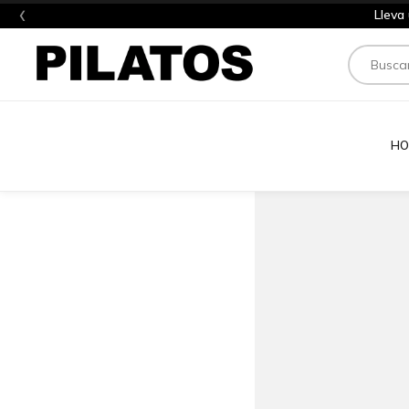
‹
Lleva
Buscar
HO